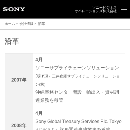
ソニービジネス
オペレーションズ株式会社
ホーム
会社情報
沿革
沿革
4月
ソニーサプライチェーンソリューション
(株)
*現）三井倉庫サプライチェーンソリューショ
2007年
ン(株)
沖縄事務センター開設 輸出入・資材調
達業務を移管
4月
Sony Global Treasury Services Plc. Tokyo
2008年
Branchより財務関連事務業務を移管